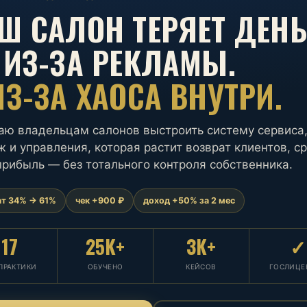
Ш САЛОН ТЕРЯЕТ ДЕН
 ИЗ-ЗА РЕКЛАМЫ.
ИЗ-ЗА ХАОСА ВНУТРИ.
аю владельцам салонов выстроить систему сервиса
 и управления, которая растит возврат клиентов, с
прибыль — без тотального контроля собственника.
ат 34% → 61%
чек +900 ₽
доход +50% за 2 мес
17
25K+
3K+
✓
 ПРАКТИКИ
ОБУЧЕНО
КЕЙСОВ
ГОСЛИЦЕ