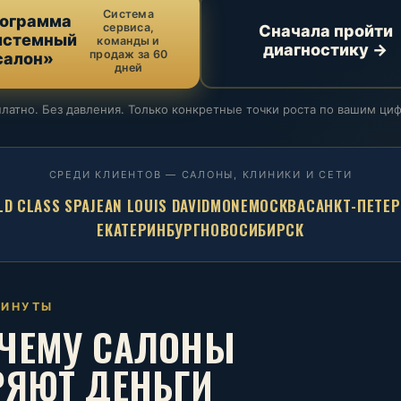
Система
ограмма
сервиса,
Сначала пройти
истемный
команды и
диагностику →
продаж за 60
салон»
дней
латно. Без давления. Только конкретные точки роста по вашим ци
СРЕДИ КЛИЕНТОВ — САЛОНЫ, КЛИНИКИ И СЕТИ
D CLASS SPA
JEAN LOUIS DAVID
MONE
МОСКВА
САНКТ-ПЕТЕР
ЕКАТЕРИНБУРГ
НОВОСИБИРСК
МИНУТЫ
ЧЕМУ САЛОНЫ
РЯЮТ ДЕНЬГИ