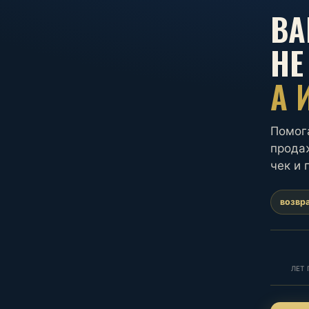
ВА
НЕ
А 
Помог
продаж
чек и 
возвр
ЛЕТ