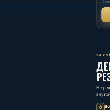
Орие
ЗА СЧ
ДЕ
РЕ
Не ре
внутри
Во
↺