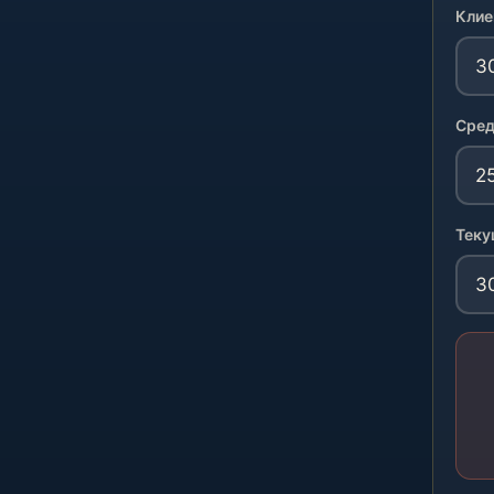
Клие
Сред
Теку