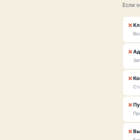
Если х
✗
Кл
Во
✗
Ад
За
✗
Ко
Ст
✗
Пу
Пр
✗
Вы