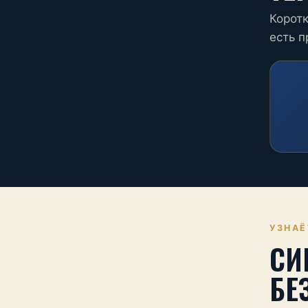
Коротк
есть 
УЗНАЁ
СИ
БЕ