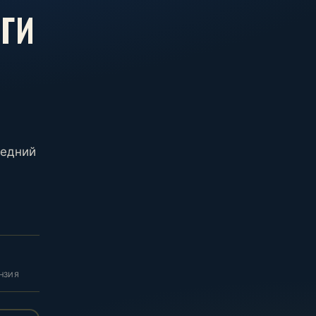
ЬГИ
,
редний
НЗИЯ