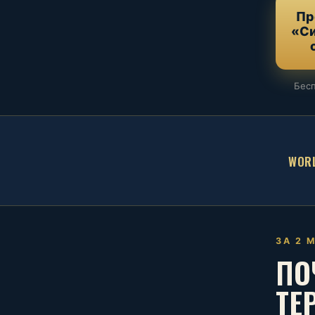
Пр
«С
Бесп
WORL
ЗА 2 
ПО
ТЕ